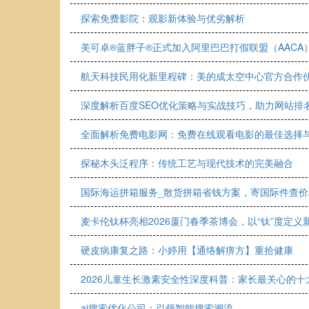
探索免费影院：观影新体验与优劣解析
美可卓®蓝胖子®正式加入阿里巴巴打假联盟（AACA
航天科技民用化新里程碑：美的成太空中心官方合作
深度解析百度SEO优化策略与实战技巧，助力网站排
全面解析免费电影网：免费在线观看电影的最佳选择
探秘木头泛程序：传统工艺与现代技术的完美融合
国际海运拼箱服务_散货拼箱省钱方案，寄国际件查价
麦卡伦钛杯亮相2026厦门春季茶博会，以“钛”度定义
硬皮病康复之路：小婷用【通络解痹方】重拾健康
2026儿童生长激素安全性深度科普：家长最关心的
ai搜索优化公司：引领智能搜索潮流