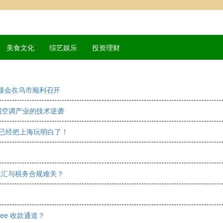
美食文化
综艺娱乐
投资理财
接会在乌市顺利召开
国空调产业的技术逆袭
生已经把上海玩明白了！
克换汇与税务合规难关？
ee 收款通道？