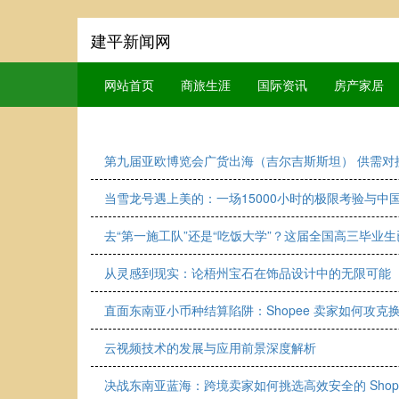
建平新闻网
网站首页
商旅生涯
国际资讯
房产家居
第九届亚欧博览会广货出海（吉尔吉斯斯坦） 供需对
当雪龙号遇上美的：一场15000小时的极限考验与中
去“第一施工队”还是“吃饭大学”？这届全国高三毕业
从灵感到现实：论梧州宝石在饰品设计中的无限可能
直面东南亚小币种结算陷阱：Shopee 卖家如何攻
云视频技术的发展与应用前景深度解析
决战东南亚蓝海：跨境卖家如何挑选高效安全的 Shop