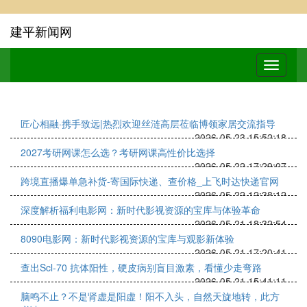
建平新闻网
匠心相融·携手致远|热烈欢迎丝涟高层莅临博领家居交流指导
2026-05-23 15:52:18
2027考研网课怎么选？考研网课高性价比选择
2026-05-22 17:29:07
跨境直播爆单急补货-寄国际快递、查价格_上飞时达快递官网
2026-05-22 12:38:12
深度解析福利电影网：新时代影视资源的宝库与体验革命
2026-05-21 18:32:54
8090电影网：新时代影视资源的宝库与观影新体验
2026-05-21 17:20:41
查出Scl-70 抗体阳性，硬皮病别盲目激素，看懂少走弯路
2026-05-21 15:41:11
脑鸣不止？不是肾虚是阳虚！阳不入头，自然天旋地转，此方